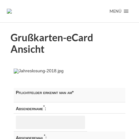
MENÜ
Grußkarten-eCard
Ansicht
Pflichtfelder erkennt man am
*
*
Absendername
:
*
Absenderemail
: