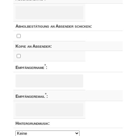
Abholbestätigung an Absender schicken:
Kopie an Absender:
*
Empfängername
:
*
Empfängeremail
:
Hintergrundmusik: